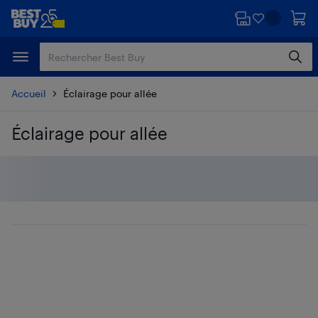
Passer
Passer
au
au
contenu
pied
principal
de
page
Accueil
Éclairage pour allée
Éclairage pour allée
Passer aux résultats