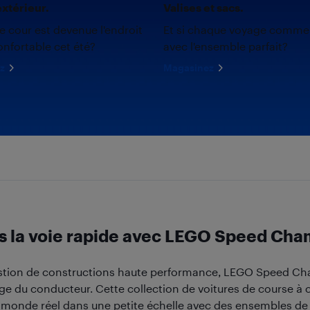
xtérieur.
Valises et sacs.
re cour est devenue l'endroit
Et si chaque voyage comme
onfortable cet été?
avec l'ensemble parfait?
z
Magasinez
s la voie rapide avec LEGO Speed Ch
uestion de constructions haute performance, LEGO Speed C
ge du conducteur. Cette collection de voitures de course à c
 monde réel dans une petite échelle avec des ensembles d