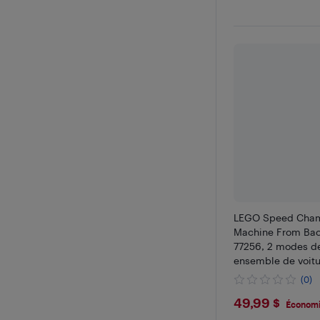
LEGO Speed Cham
Machine From Back
77256, 2 modes de
ensemble de voitu
d'exposition pour 
(0)
ans et plus
$49.99
49,99 $
Économi