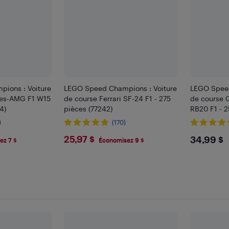
ions : Voiture
LEGO Speed Champions : Voiture
LEGO Speed
des-AMG F1 W15
de course Ferrari SF-24 F1 - 275
de course 
4)
pièces (77242)
RB20 F1 - 2
)
(170)
$25.97
$34.
25,97 $
34,99 $
ez 7 $
Économisez 9 $