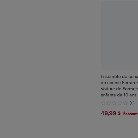
Ensemble de const
de course Ferrari 
Voiture de Formule
enfants de 10 ans 
exposer ou à joue
(0)
$49.99
49,99 $
Économi