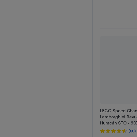
LEGO Speed Cham
Lamborghini Revue
Huracán STO - 607
(60)