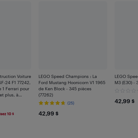
ruction Voiture
LEGO Speed Champions : La
LEGO Spee
SF-24 F1 77242,
Ford Mustang Hoonicorn V1 1965
M3 (E30) - 
 1 Ferrari pour
de Ken Block - 345 pièces
et plus, à
(77262)
$42.
42,99 $
r
(25)
$42.99
42,99 $
sez 10 $