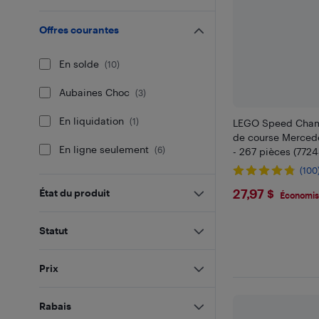
Offres courantes
En solde
(
10
)
Aubaines Choc
(
3
)
En liquidation
(
1
)
LEGO Speed Champ
de course Merce
En ligne seulement
(
6
)
- 267 pièces (7724
(100
$27.97
27,97 $
État du produit
Économis
Statut
Prix
Rabais