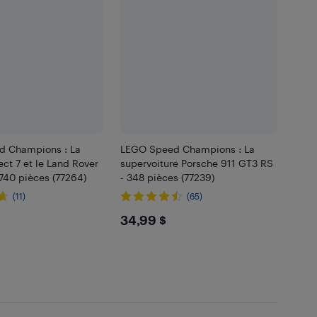
 Champions : La
LEGO Speed Champions : La
ect 7 et le Land Rover
supervoiture Porsche 911 GT3 RS
740 pièces (77264)
- 348 pièces (77239)
(11)
(65)
99
$34.99
34,99 $