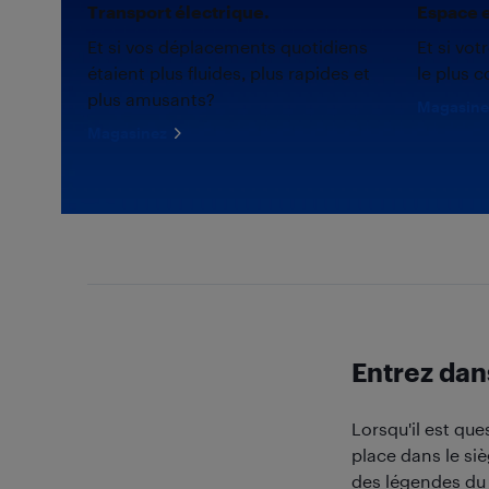
Transport électrique.
Espace e
Et si vos déplacements quotidiens
Et si vot
étaient plus fluides, plus rapides et
le plus c
plus amusants?
Magasine
Magasinez
Entrez dan
Lorsqu'il est q
place dans le siè
des légendes du