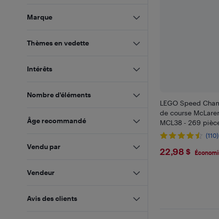
Marque
Thèmes en vedette
Intérêts
Nombre d'éléments
LEGO Speed Champ
de course McLare
Âge recommandé
MCL38 - 269 pièce
(110)
Vendu par
$22.98
22,98 $
Économis
Vendeur
Avis des clients