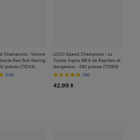
 Champions : Voiture
LEGO Speed Champions : La
Oracle Red Bull Racing
Toyota Supra MK4 de Rapides et
51 pièces (77243)
dangereux - 292 pièces (77260)
(118)
(59)
99
$42.99
42,99 $