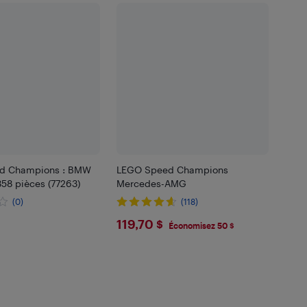
d Champions : BMW
LEGO Speed Champions
358 pièces (77263)
Mercedes-AMG
(0)
(118)
99
$119.7
119,70 $
Économisez 50 $