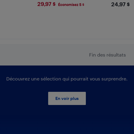
$29.97
$24.
29,97 $
24,97 $
Économisez 5 $
Fin des résultats
Découvrez une sélection qui pourrait vous surprendre.
En voir plus