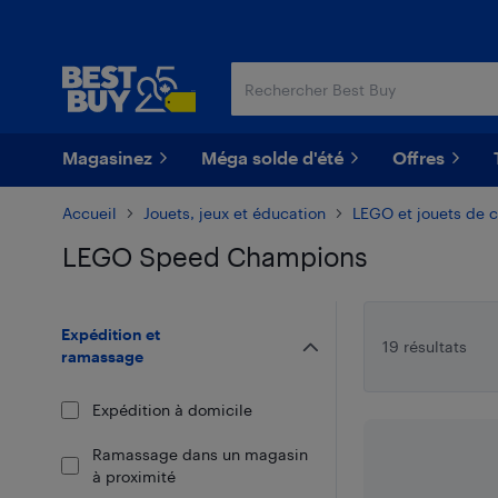
Passer
Passer
au
au
contenu
pied
principal
de
page
Magasinez
Méga solde d'été
Offres
Accueil
Jouets, jeux et éducation
LEGO et jouets de c
LEGO Speed Champions
Passer aux résultats
Expédition et
19 résultats
ramassage
Expédition à domicile
Ramassage dans un magasin
à proximité