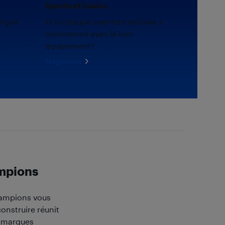
Sports et loisirs.
nçait
Et si chaque aventure estivale a
commencé avec le bon
équipement?
Magasinez
ampions
hampions vous
onstruire réunit
e marques