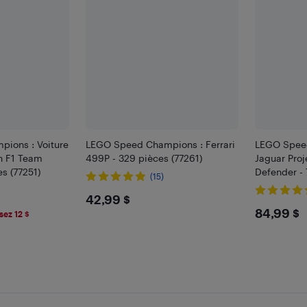
ions : Voiture
LEGO Speed Champions : Ferrari
LEGO Speed
n F1 Team
499P - 329 pièces (77261)
Jaguar Proj
s (77251)
Defender - 
(15)
$42.99
42,99 $
$84.
84,99 $
ez 12 $