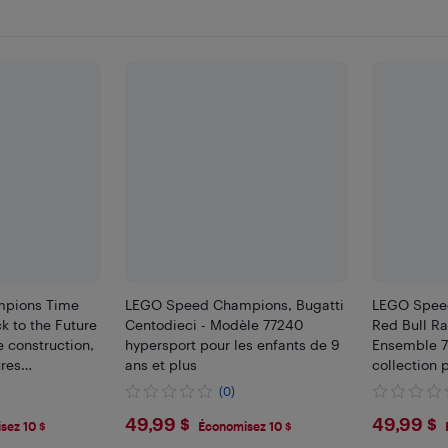
pions Time
LEGO Speed Champions, Bugatti
LEGO Speed
 to the Future
Centodieci - Modèle 77240
Red Bull Ra
 construction,
hypersport pour les enfants de 9
Ensemble 7
res
ans et plus
collection 
enfants de 9
caractérist
(0)
et plus)
$49.99
$49.
49,99 $
49,99 $
sez 10 $
Économisez 10 $