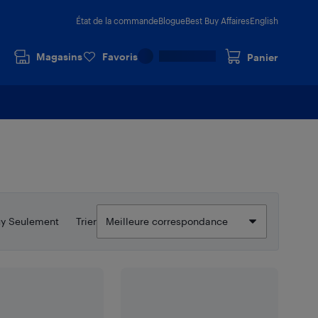
État de la commande
Blogue
Best Buy Affaires
English
Magasins
Favoris
Panier
uy Seulement
Trier