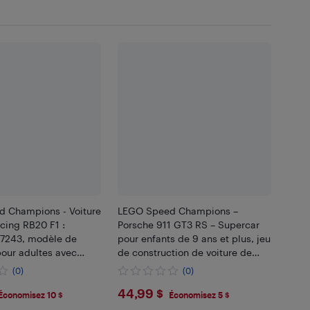
 Champions - Voiture
LEGO Speed Champions –
cing RB20 F1 :
Porsche 911 GT3 RS – Supercar
7243, modèle de
pour enfants de 9 ans et plus, jeu
pour adultes avec
de construction de voiture de
iques réalistes (18 ans
sport pour amateurs de course –
(0)
(0)
idée cadeau, 77239
99
$44.99
44,99 $
Économisez 10 $
Économisez 5 $