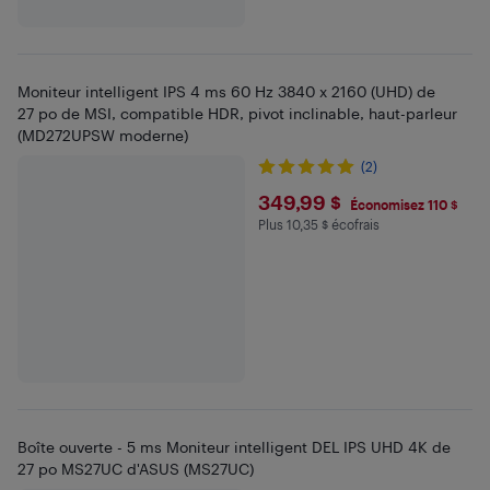
Moniteur intelligent IPS 4 ms 60 Hz 3840 x 2160 (UHD) de
27 po de MSI, compatible HDR, pivot inclinable, haut-parleur
(MD272UPSW moderne)
(2)
$349.99
349,99 $
Économisez 110 $
Plus 10,35 $ écofrais
Plus 10.35 $ en écofrais
Boîte ouverte - 5 ms Moniteur intelligent DEL IPS UHD 4K de
27 po MS27UC d'ASUS (MS27UC)