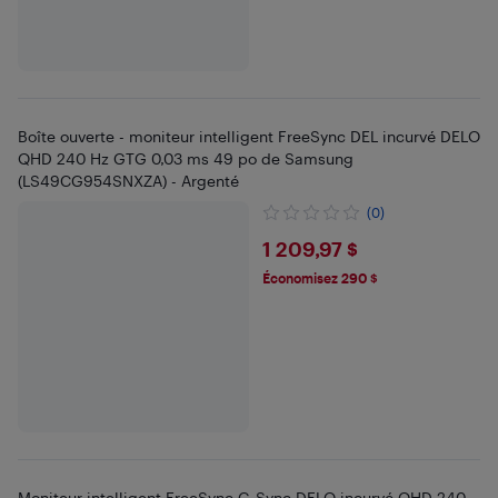
Boîte ouverte - moniteur intelligent FreeSync DEL incurvé DELO
QHD 240 Hz GTG 0,03 ms 49 po de Samsung
(LS49CG954SNXZA) - Argenté
(0)
$1209.97
1 209,97 $
Économisez 290 $
Moniteur intelligent FreeSync G-Sync DELO incurvé QHD 240