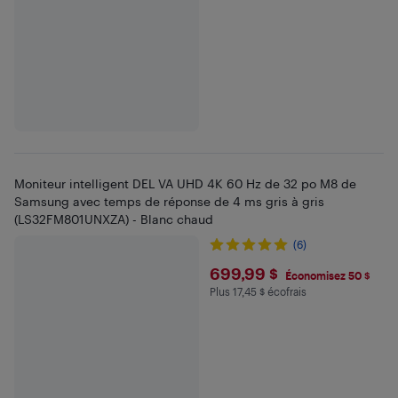
Moniteur intelligent DEL VA UHD 4K 60 Hz de 32 po M8 de
Samsung avec temps de réponse de 4 ms gris à gris
(LS32FM801UNXZA) - Blanc chaud
(6)
$699.99
699,99 $
Économisez 50 $
Plus 17,45 $ écofrais
Plus 17.45 $ en écofrais