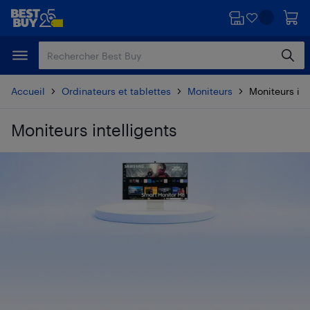
Passer
Passer
au
au
contenu
pied
principal
de
page
Accueil
Ordinateurs et tablettes
Moniteurs
Moniteurs int
Moniteurs intelligents
Passer aux résultats