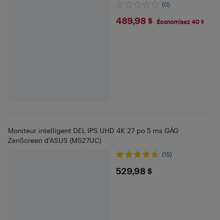
(0)
$489.98
489,98 $
Économisez 40 $
Moniteur intelligent DEL IPS UHD 4K 27 po 5 ms GÀG
ZenScreen d'ASUS (MS27UC)
(15)
$529.98
529,98 $