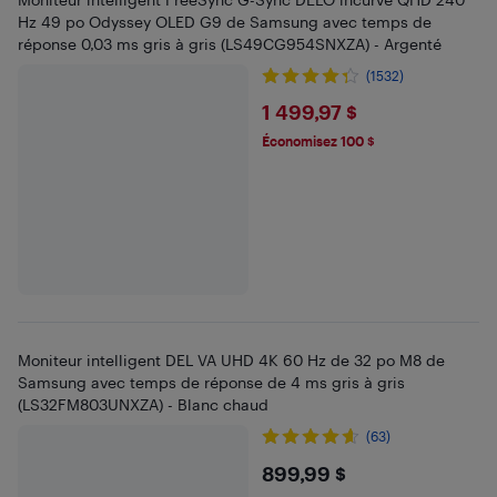
Hz 49 po Odyssey OLED G9 de Samsung avec temps de
réponse 0,03 ms gris à gris (LS49CG954SNXZA) - Argenté
(1532)
$1499.97
1 499,97 $
Économisez 100 $
Moniteur intelligent DEL VA UHD 4K 60 Hz de 32 po M8 de
Samsung avec temps de réponse de 4 ms gris à gris
(LS32FM803UNXZA) - Blanc chaud
(63)
$899.99
899,99 $