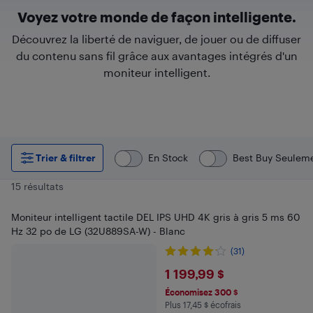
Voyez votre monde de façon intelligente.
Découvrez la liberté de naviguer, de jouer ou de diffuser
du contenu sans fil grâce aux avantages intégrés d'un
moniteur intelligent.
Trier & filtrer
En Stock
Best Buy Seulem
15 résultats
Moniteur intelligent tactile DEL IPS UHD 4K gris à gris 5 ms 60
Hz 32 po de LG (32U889SA-W) - Blanc
(31)
$1199.99
1 199,99 $
Économisez 300 $
Plus 17,45 $ écofrais
Plus 17.45 $ en écofrais