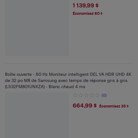
$1139.99
1 139,99 $
Économisez 60 $
Boîte ouverte - 60 Hz Moniteur intelligent DEL VA HDR UHD 4K
de 32 po M8 de Samsung avec temps de réponse gris à gris
(LS32FM801UNXZA) - Blanc chaud 4 ms
(0)
$664.99
664,99 $
Économisez 35 $