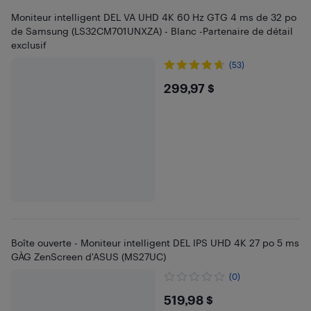
Moniteur intelligent DEL VA UHD 4K 60 Hz GTG 4 ms de 32 po
de Samsung (LS32CM701UNXZA) - Blanc -Partenaire de détail
exclusif
(53)
$299.97
299,97 $
Boîte ouverte - Moniteur intelligent DEL IPS UHD 4K 27 po 5 ms
GÀG ZenScreen d'ASUS (MS27UC)
(0)
$519.98
519,98 $