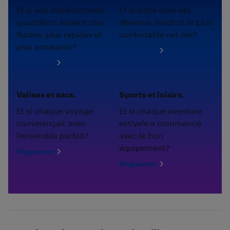
Et si vos déplacements
Et si votre cour est
quotidiens étaient plus
devenue l'endroit le plus
fluides, plus rapides et
confortable cet été?
plus amusants?
Magasinez
Magasinez
Valises et sacs.
Sports et loisirs.
Et si chaque voyage
Et si chaque aventure
commençait avec
estivale a commencé
l'ensemble parfait?
avec le bon
équipement?
Magasinez
Magasinez