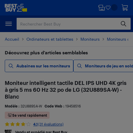
Passer
Passer
au
au
contenu
pied
principal
de
page
Accueil
Ordinateurs et tablettes
Moniteurs
Moniteurs d'o
Découvrez plus d’articles semblables
Aubaines sur les moniteurs
Moniteurs de jeu en sol
Moniteur intelligent tactile DEL IPS UHD 4K gris
à gris 5 ms 60 Hz 32 po de LG (32U889SA-W) -
Blanc
Modèle :
32U889SA-W
Code Web :
19458516
Se vend rapidement
4.1
(31 évaluations)
Vendu et expédié par Best Buy