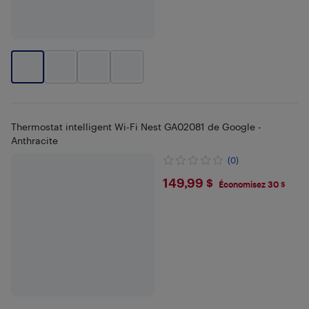
Thermostat intelligent Wi-Fi Nest GA02081 de Google -
Anthracite
(0)
$149.99
149,99 $
Économisez 30 $