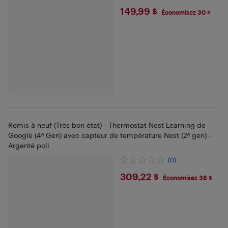
$149.99
149,99 $
Économisez 30 $
Remis à neuf (Très bon état) - Thermostat Nest Learning de
Google (4ᵉ Gen) avec capteur de température Nest (2ᵉ gen) -
Argenté poli
(0)
$309.22
309,22 $
Économisez 38 $