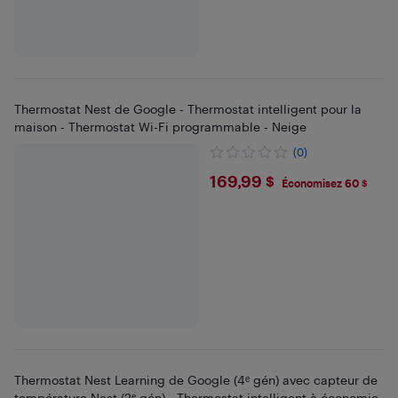
Thermostat Nest de Google - Thermostat intelligent pour la
maison - Thermostat Wi-Fi programmable - Neige
(0)
$169.99
169,99 $
Économisez 60 $
Thermostat Nest Learning de Google (4ᵉ gén) avec capteur de
température Nest (2ᵉ gén) - Thermostat intelligent à économie