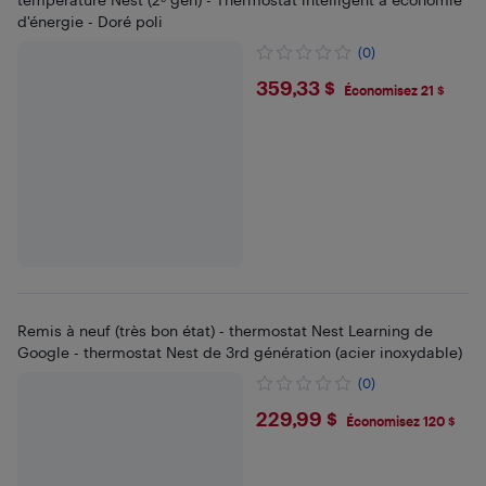
d'énergie - Doré poli
(0)
$359.33
359,33 $
Économisez 21 $
Remis à neuf (très bon état) - thermostat Nest Learning de
Google - thermostat Nest de 3rd génération (acier inoxydable)
(0)
$229.99
229,99 $
Économisez 120 $