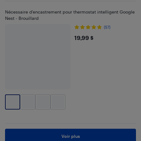
Nécessaire d'encastrement pour thermostat intelligent Google
Nest - Brouillard
(57)
$19.99
19,99 $
Voir plus