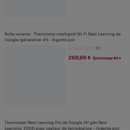
Boîte ouverte - Thermostat intelligent Wi-Fi Nest Learning de
Google (génération 4ᵉ) - Argenté poli
(0)
$269.99
269,99 $
Économisez 60 $
Thermostat Nest Learning Pro de Google (4ᵉ gén Nest
Learning, 2024) avec capteur de température – Argenté poli