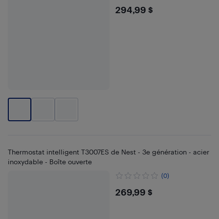
$294.99
294,99 $
Thermostat intelligent T3007ES de Nest - 3e génération - acier
inoxydable - Boîte ouverte
(0)
$269.99
269,99 $