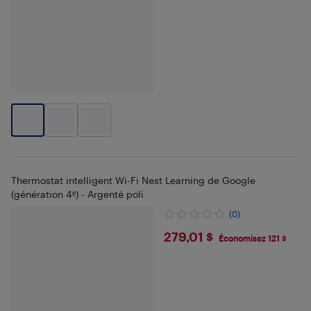
Thermostat intelligent Wi-Fi Nest Learning de Google
(génération 4ᵉ) - Argenté poli
(0)
$279.01
279,01 $
Économisez 121 $