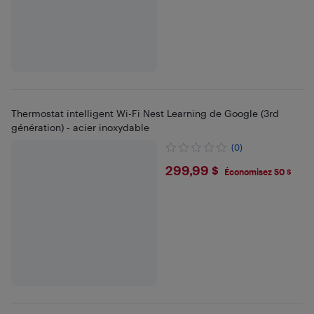
Thermostat intelligent Wi-Fi Nest Learning de Google (3rd
génération) - acier inoxydable
(0)
$299.99
299,99 $
Économisez 50 $