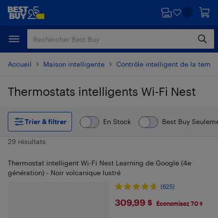
Passer
Passer
au
au
contenu
pied
principal
de
page
Accueil
Maison intelligente
Contrôle intelligent de la temp
Thermostats intelligents Wi-Fi Nest
Passer aux résultats
Trier & filtrer
En Stock
Best Buy Seulem
29 résultats
Thermostat intelligent Wi-Fi Nest Learning de Google (4e
génération) - Noir volcanique lustré
(625)
$309.99
309,99 $
Économisez 70 $