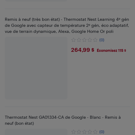
Remis à neuf (très bon état) - Thermostat Nest Learning 4ᵉ gén
de Google avec capteur de température 2ᵉ gén, éco adaptatif,
vue de terrain dynamique, Alexa, Google Home Or poli
(0)
$264.99
264,99 $
Économisez 115 $
Thermostat Nest GA01334-CA de Google - Blanc - Remis à
neuf (bon état)
(0)