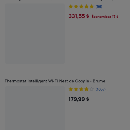
(56)
$331.55
331,55 $
Économisez 17 $
Thermostat intelligent Wi-Fi Nest de Google - Brume
(1057)
$179.99
179,99 $