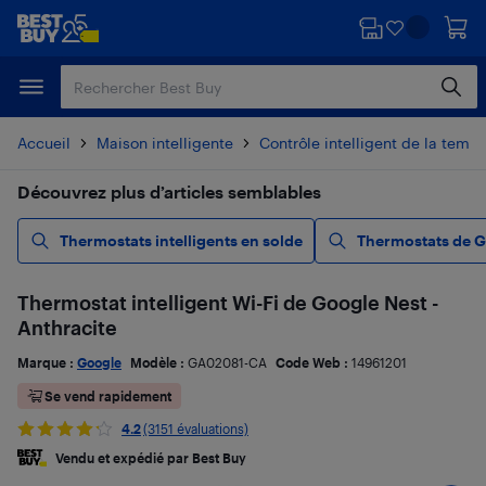
Passer
Passer
au
au
contenu
pied
principal
de
page
Accueil
Maison intelligente
Contrôle intelligent de la temp
Découvrez plus d’articles semblables
Thermostats intelligents en solde
Thermostats de G
Thermostat intelligent Wi-Fi de Google Nest -
Anthracite
Marque :
Google
Modèle :
GA02081-CA
Code Web :
14961201
Se vend rapidement
4.2
(3151 évaluations)
Vendu et expédié par Best Buy