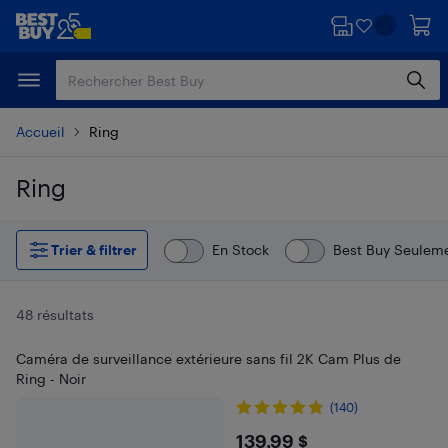
Passer
Passer
au
au
contenu
pied
principal
de
page
Accueil
Ring
Ring
Passer aux résultats
Trier & filtrer
En Stock
Best Buy Seulem
48 résultats
Caméra de surveillance extérieure sans fil 2K Cam Plus de
Ring - Noir
(140)
$139.99
139,99 $