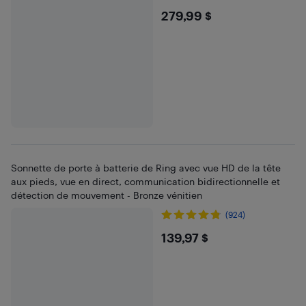
$279.99
279,99 $
Sonnette de porte à batterie de Ring avec vue HD de la tête
aux pieds, vue en direct, communication bidirectionnelle et
détection de mouvement - Bronze vénitien
(924)
$139.97
139,97 $