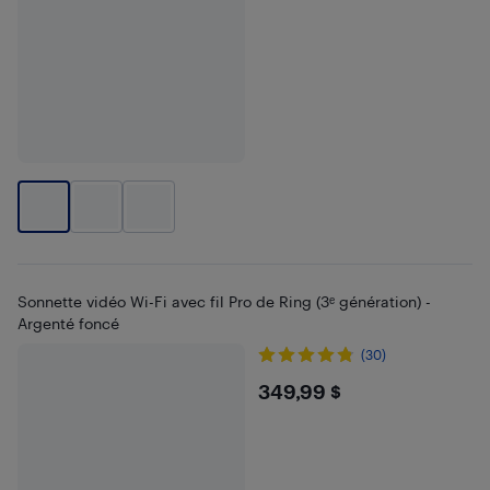
Sonnette vidéo Wi-Fi avec fil Pro de Ring (3ᵉ génération) -
Argenté foncé
(30)
$349.99
349,99 $