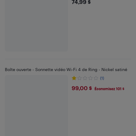
$74.99
74,99 $
Boîte ouverte - Sonnette vidéo Wi-Fi 4 de Ring - Nickel satiné
(1)
$99
99,00 $
Économisez 101 $