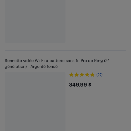
Sonnette vidéo Wi-Fi à batterie sans fil Pro de Ring (2ᵉ
génération) - Argenté foncé
(27)
$349.99
349,99 $