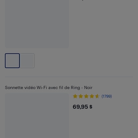
Sonnette vidéo Wi-Fi avec fil de Ring - Noir
(1799)
$69.95
69,95 $