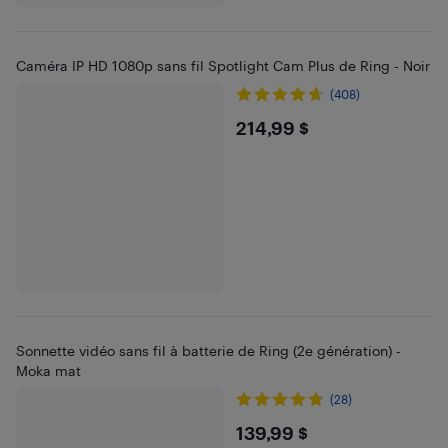
Caméra IP HD 1080p sans fil Spotlight Cam Plus de Ring - Noir
(408)
$214.99
214,99 $
Sonnette vidéo sans fil à batterie de Ring (2e génération) -
Moka mat
(28)
$139.99
139,99 $