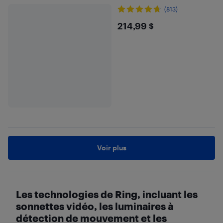
(813)
$214.99
214,99 $
Voir plus
Les technologies de Ring, incluant les
sonnettes vidéo, les luminaires à
détection de mouvement et les