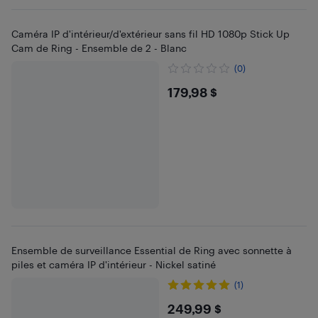
Caméra IP d'intérieur/d'extérieur sans fil HD 1080p Stick Up
Cam de Ring - Ensemble de 2 - Blanc
(0)
$179.98
179,98 $
Ensemble de surveillance Essential de Ring avec sonnette à
piles et caméra IP d'intérieur - Nickel satiné
(1)
$249.99
249,99 $