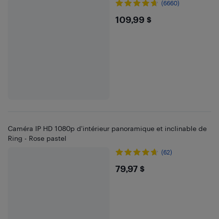
(6660)
$109.99
109,99 $
Caméra IP HD 1080p d'intérieur panoramique et inclinable de
Ring - Rose pastel
(62)
$79.97
79,97 $