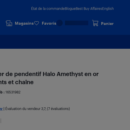
État de la commande
Blogue
Best Buy Affaires
English
Magasins
Favoris
Panier
ier de pendentif Halo Amethyst en or
ts et chaîne
b :
16531982
ny
|
Évaluation du vendeur
3,7
; (7 évaluations)