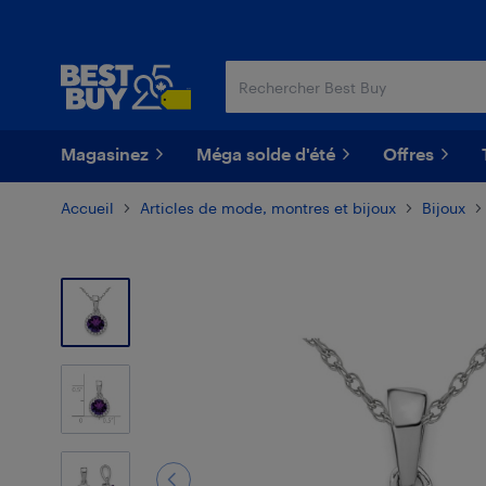
Passer
Passer
au
au
contenu
pied
principal
de
page
Magasinez
Méga solde d'été
Offres
Accueil
Articles de mode, montres et bijoux
Bijoux