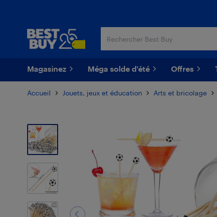
Passer
Passer
au
au
contenu
pied
principal
de
page
Magasinez
Méga solde d'été
Offres
Accueil
Jouets, jeux et éducation
Arts et bricolage