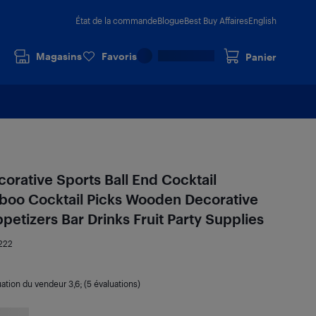
État de la commande
Blogue
Best Buy Affaires
English
Magasins
Favoris
Panier
orative Sports Ball End Cocktail
boo Cocktail Picks Wooden Decorative
ppetizers Bar Drinks Fruit Party Supplies
222
uation du vendeur
3,6
; (5 évaluations)