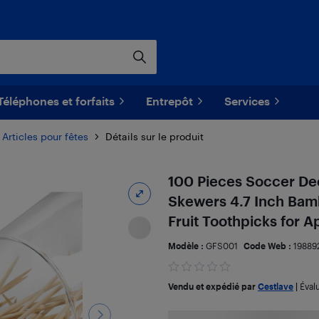
Téléphones et forfaits
Entrepôt
Services
Articles pour fêtes
Détails sur le produit
100 Pieces Soccer Dec
Skewers 4.7 Inch Bam
Fruit Toothpicks for A
Modèle :
GFS001
Code Web :
19889
Vendu et expédié par
Cestlave
|
Éval