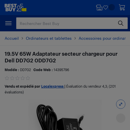
Passer
Passer
au
au
contenu
pied
principal
de
page
Accueil
Ordinateurs et tablettes
Accessoires pour ordinate
19.5V 65W Adaptateur secteur chargeur pour
Dell DD7G2 0DD7G2
Modèle :
DD7G2
Code Web :
14395796
Vendu et expédié par
Localexpress
|
Évaluation du vendeur
4,3
; (201
évaluations)