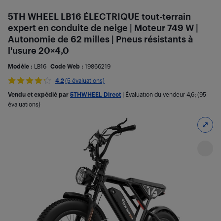
5TH WHEEL LB16 ÉLECTRIQUE tout-terrain
expert en conduite de neige | Moteur 749 W |
Autonomie de 62 milles | Pneus résistants à
l'usure 20×4,0
Modèle :
LB16
Code Web :
19866219
4.2
(5 évaluations)
Vendu et expédié par
5THWHEEL Direct
|
Évaluation du vendeur
4,6
; (95
évaluations)