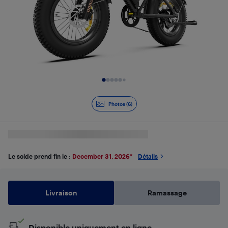
Diapositive 1 de 6
Photos (6)
Le solde prend fin le :
December 31, 2026
*
Détails
Livraison
Ramassage
Disponible uniquement en ligne