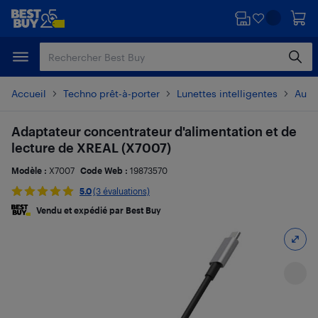
Passer
Passer
au
au
contenu
pied
principal
de
page
Accueil
Techno prêt-à-porter
Lunettes intelligentes
Autre
Adaptateur concentrateur d'alimentation et de
lecture de XREAL (X7007)
Modèle :
X7007
Code Web :
19873570
5.0
(3 évaluations)
Vendu et expédié par Best Buy