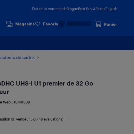
État de la commande
Blogue
Best Buy Affaires
English
Magasins
Favoris
Panier
ecteurs de cartes
SDHC UHS-I U1 premier de 32 Go
eur
e Web :
10441609
luation du vendeur
5,0
; (48 évaluations)