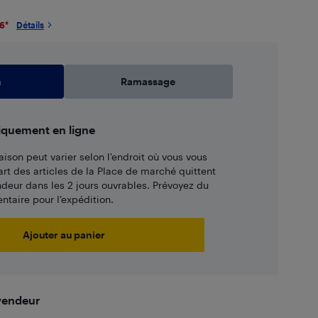
26
*
Détails
n
Ramassage
iquement en ligne
aison peut varier selon l'endroit où vous vous
art des articles de la Place de marché quittent
ndeur dans les 2 jours ouvrables. Prévoyez du
taire pour l’expédition.
Ajouter au panier
 vendeur