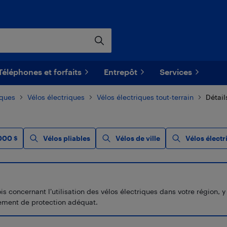
Téléphones et forfaits
Entrepôt
Services
iques
Vélos électriques
Vélos électriques tout-terrain
Détail
000 $
Vélos pliables
Vélos de ville
Vélos électr
concernant l’utilisation des vélos électriques dans votre région, y c
uipement de protection adéquat.