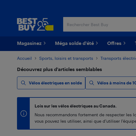
Passer
Passer
au
au
contenu
pied
principal
de
page
Magasinez
Méga solde d'été
Offres
Accueil
Sports, loisirs et transports
Transports électr
Découvrez plus d’articles semblables
Vélos électriques en solde
Vélos à moins de 1
Lois sur les vélos électriques au Canada.
Nous recommandons fortement de respecter les lois 
vous pouvez les utiliser, ainsi que d’utiliser l’éq