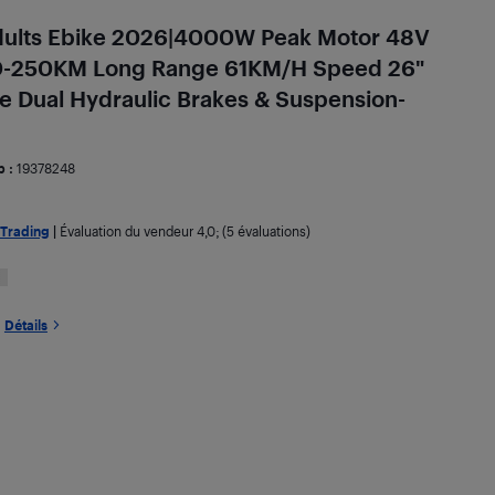
Adults Ebike 2026|4000W Peak Motor 48V
40-250KM Long Range 61KM/H Speed 26"
ke Dual Hydraulic Brakes & Suspension-
b :
19378248
 Trading
|
Évaluation du vendeur
4,0
; (5 évaluations)
Détails