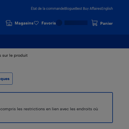
État de la commande
Blogue
Best Buy Affaires
English
Magasins
Favoris
Panier
s sur le produit
iques
ompris les restrictions en lien avec les endroits où