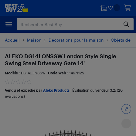
Passer
Passer
au
au
contenu
pied
principal
de
page
Accueil
Maison
Décorations pour la maison
Objets de dé
ALEKO DG14LONSSW London Style Single
Swing Steel Driveway Gate 14'
Modèle :
DG14LONSSW
Code Web :
14671125
Vendu et expédié par
Aleko Products
|
Évaluation du vendeur
3,2
; (20
évaluations)