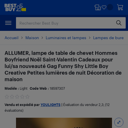
Passer
Passer
au
au
contenu
pied
principal
de
page
Accueil
Maison
Luminaires et lampes
Lampes de burea
ALLUMER, lampe de table de chevet Hommes
Boyfriend Noël Saint-Valentin Cadeaux pour
lui/sa nouveauté Gag Funny Shy Little Boy
Creative Petites lumières de nuit Décoration de
maison
Modèle :
Light
Code Web :
18597307
Vendu et expédié par
YOULIGHTS
|
Évaluation du vendeur
2,3
; (12
évaluations)