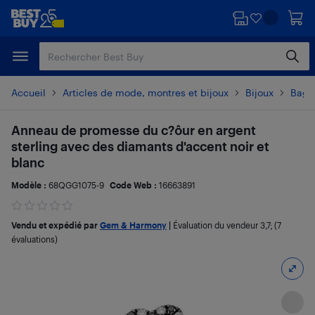
Passer
Passer
au
au
contenu
pied
principal
de
page
Accueil
Articles de mode, montres et bijoux
Bijoux
Bagu
Anneau de promesse du c?ôur en argent
sterling avec des diamants d'accent noir et
blanc
Modèle :
68QGG1075-9
Code Web :
16663891
Vendu et expédié par
Gem & Harmony
|
Évaluation du vendeur
3,7
; (7
évaluations)