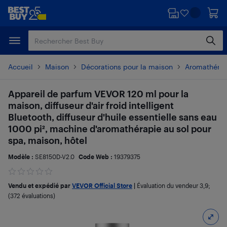
Passer
Passer
au
au
contenu
pied
principal
de
page
Accueil
Maison
Décorations pour la maison
Aromathérapi
Appareil de parfum VEVOR 120 ml pour la
maison, diffuseur d'air froid intelligent
Bluetooth, diffuseur d'huile essentielle sans eau
1000 pi², machine d'aromathérapie au sol pour
spa, maison, hôtel
Modèle :
SE8150D-V2.0
Code Web :
19379375
Vendu et expédié par
VEVOR Official Store
|
Évaluation du vendeur
3,9
;
(372 évaluations)