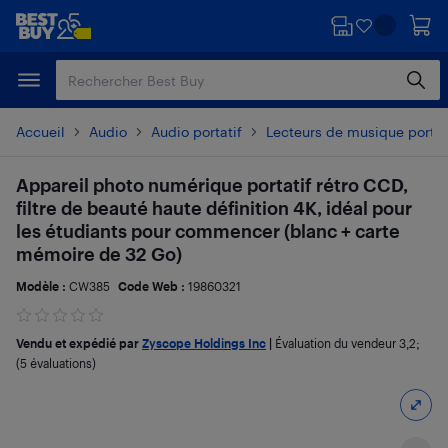
Passer
Passer
au
au
contenu
pied
principal
de
page
Accueil
Audio
Audio portatif
Lecteurs de musique portat
Appareil photo numérique portatif rétro CCD,
filtre de beauté haute définition 4K, idéal pour
les étudiants pour commencer (blanc + carte
mémoire de 32 Go)
Modèle :
CW385
Code Web :
19860321
Vendu et expédié par
Zyscope Holdings Inc
|
Évaluation du vendeur
3,2
;
(5 évaluations)