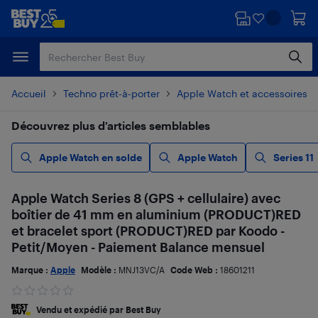
Passer
Passer
au
au
contenu
pied
principal
de
page
Accueil
Techno prêt-à-porter
Apple Watch et accessoires
Découvrez plus d’articles semblables
Apple Watch en solde
Apple Watch
Series 11
Apple Watch Series 8 (GPS + cellulaire) avec
boîtier de 41 mm en aluminium (PRODUCT)RED
et bracelet sport (PRODUCT)RED par Koodo -
Petit/Moyen - Paiement Balance mensuel
Marque :
Apple
Modèle :
MNJ13VC/A
Code Web :
18601211
Vendu et expédié par Best Buy