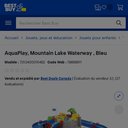
Passer
Passer
au
au
contenu
pied
principal
de
page
Accueil
Jouets, jeux et éducation
Jouets pour enfants
Vo
AquaPlay, Mountain Lake Waterway , Bleu
Modèle :
7313400015462
Code Web :
19868911
Vendu et expédié par
Best Deals Canada
|
Évaluation du vendeur
3,1
; (27
évaluations)