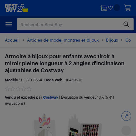
Passer
Passer
au
au
contenu
pied
principal
de
page
Accueil
Articles de mode, montres et bijoux
Bijoux
Coffr
Armoire à bijoux pour enfants avec tiroir à
miroir pleine longueur à 2 angles d'inclinaison
ajustables de Costway
Modèle :
HCST03664
Code Web :
18469503
Vendu et expédié par
Costway
|
Évaluation du vendeur
3,7
; (5 411
évaluations)