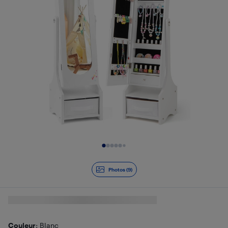
Diapositive 1 de 9
Photos (9)
Couleur
: Blanc