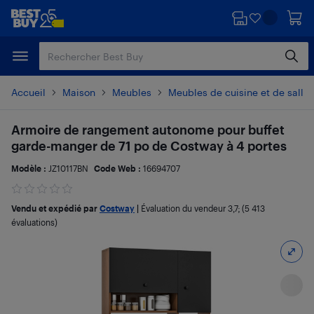
Passer
Passer
au
au
contenu
pied
principal
de
page
Accueil
Maison
Meubles
Meubles de cuisine et de salle
Armoire de rangement autonome pour buffet
garde-manger de 71 po de Costway à 4 portes
Modèle :
JZ10117BN
Code Web :
16694707
Vendu et expédié par
Costway
|
Évaluation du vendeur
3,7
; (5 413
évaluations)