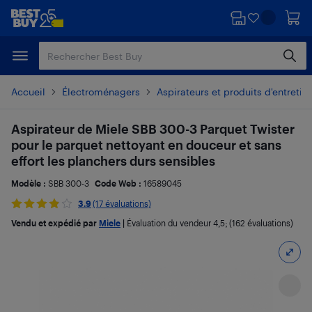
Passer
Passer
au
au
contenu
pied
principal
de
page
Accueil
Électroménagers
Aspirateurs et produits d'entretie
Aspirateur de Miele SBB 300-3 Parquet Twister
pour le parquet nettoyant en douceur et sans
effort les planchers durs sensibles
Modèle :
SBB 300-3
Code Web :
16589045
3.9
(17 évaluations)
Vendu et expédié par
Miele
|
Évaluation du vendeur
4,5
; (162 évaluations)