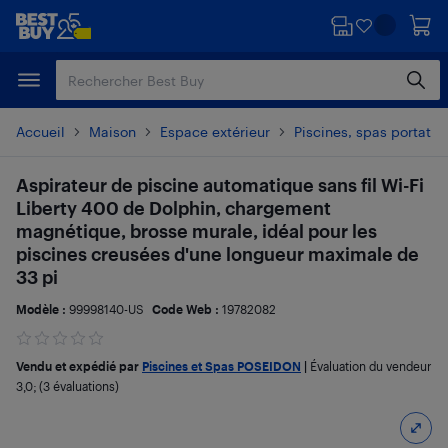
Passer
Passer
au
au
contenu
pied
principal
de
page
Accueil
Maison
Espace extérieur
Piscines, spas portatif
Aspirateur de piscine automatique sans fil Wi-Fi
Liberty 400 de Dolphin, chargement
magnétique, brosse murale, idéal pour les
piscines creusées d'une longueur maximale de
33 pi
Modèle :
99998140-US
Code Web :
19782082
Vendu et expédié par
Piscines et Spas POSEIDON
|
Évaluation du vendeur
3,0
; (3 évaluations)