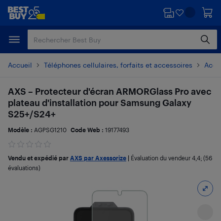
Passer
Passer
au
au
contenu
pied
principal
de
page
Accueil
Téléphones cellulaires, forfaits et accessoires
Acces
AXS – Protecteur d'écran ARMORGlass Pro avec
plateau d'installation pour Samsung Galaxy
S25+/S24+
Modèle :
AGPSG1210
Code Web :
19177493
Vendu et expédié par
AXS par Axessorize
|
Évaluation du vendeur
4,4
; (56
évaluations)