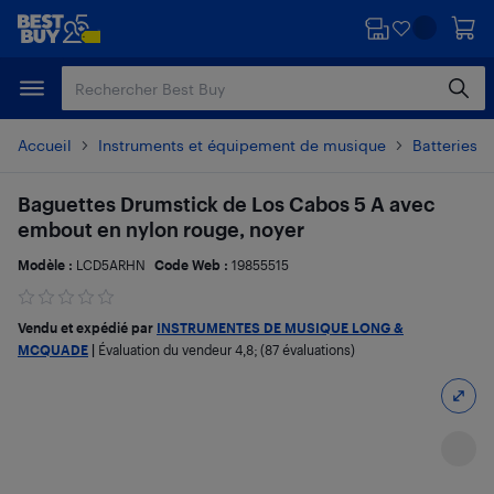
Passer
Passer
au
au
contenu
pied
principal
de
page
Accueil
Instruments et équipement de musique
Batteries, 
Baguettes Drumstick de Los Cabos 5 A avec
embout en nylon rouge, noyer
Modèle :
LCD5ARHN
Code Web :
19855515
Vendu et expédié par
INSTRUMENTES DE MUSIQUE LONG &
MCQUADE
|
Évaluation du vendeur
4,8
; (87 évaluations)