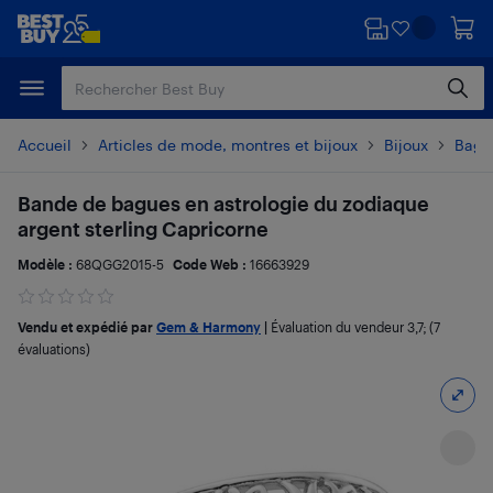
Passer
Passer
au
au
contenu
pied
principal
de
page
Accueil
Articles de mode, montres et bijoux
Bijoux
Bagu
Bande de bagues en astrologie du zodiaque
argent sterling Capricorne
Modèle :
68QGG2015-5
Code Web :
16663929
Vendu et expédié par
Gem & Harmony
|
Évaluation du vendeur
3,7
; (7
évaluations)