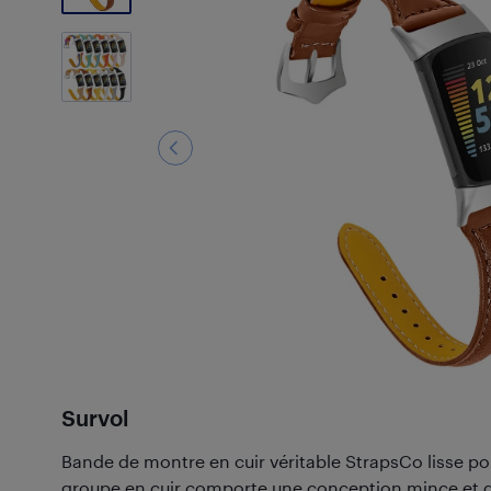
Survol
Bande de montre en cuir véritable StrapsCo lisse pou
groupe en cuir comporte une conception mince et 