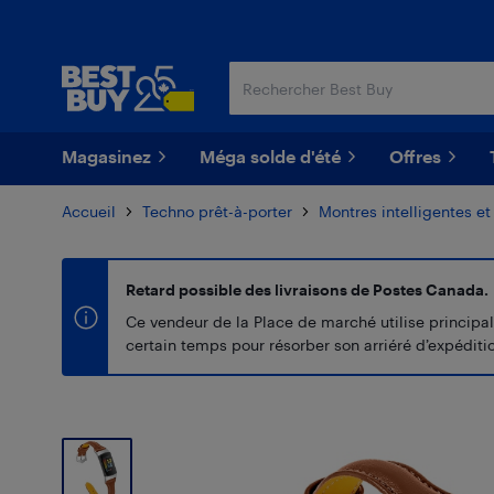
Passer
Passer
au
au
contenu
pied
principal
de
page
Magasinez
Méga solde d'été
Offres
Accueil
Techno prêt-à-porter
Montres intelligentes et
Retard possible des livraisons de Postes Canada.
Ce vendeur de la Place de marché utilise principal
certain temps pour résorber son arriéré d’expédition