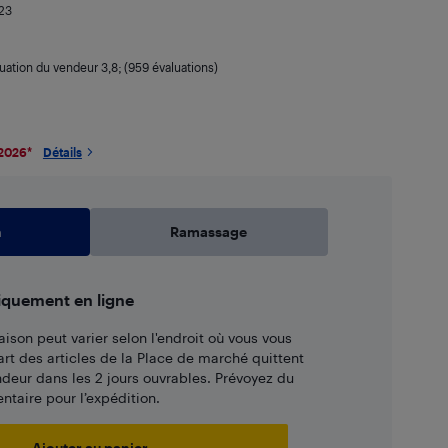
23
luation du vendeur
3,8
; (959 évaluations)
 2026
*
Détails
n
Ramassage
iquement en ligne
aison peut varier selon l'endroit où vous vous
art des articles de la Place de marché quittent
ndeur dans les 2 jours ouvrables. Prévoyez du
taire pour l’expédition.
Ajouter au panier