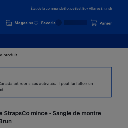
État de la commande
Blogue
Best Buy Affaires
English
Magasins
Favoris
Panier
le produit
a ait repris ses activités, il peut lui falloir un
it.
le StrapsCo mince - Sangle de montre
 Brun