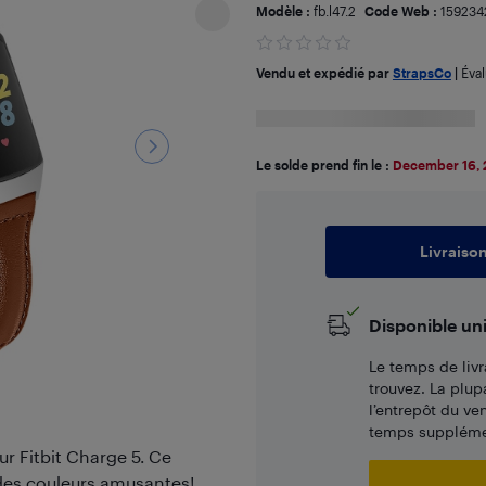
Modèle :
fb.l47.2
Code Web :
159234
Vendu et expédié par
StrapsCo
|
Éva
Le solde prend fin le :
December 16,
Livraiso
Disponible un
Le temps de livr
trouvez. La plup
l’entrepôt du ve
temps supplémen
r Fitbit Charge 5. Ce
des couleurs amusantes!