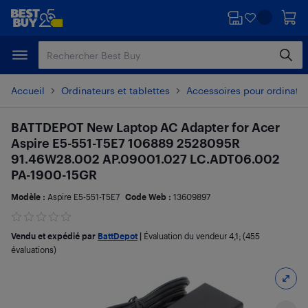
Passer
Passer
au
au
contenu
pied
principal
de
page
Accueil
Ordinateurs et tablettes
Accessoires pour ordinate
BATTDEPOT New Laptop AC Adapter for Acer
Aspire E5-551-T5E7 106889 2528095R
91.46W28.002 AP.09001.027 LC.ADT06.002
PA-1900-15GR
Modèle :
Aspire E5-551-T5E7
Code Web :
13609897
Vendu et expédié par
BattDepot
|
Évaluation du vendeur
4,1
; (455
évaluations)