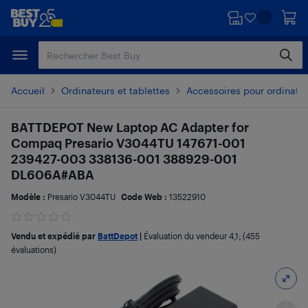
Passer
Passer
au
au
contenu
pied
principal
de
page
Accueil
Ordinateurs et tablettes
Accessoires pour ordinate
BATTDEPOT New Laptop AC Adapter for
Compaq Presario V3044TU 147671-001
239427-003 338136-001 388929-001
DL606A#ABA
Modèle :
Presario V3044TU
Code Web :
13522910
Vendu et expédié par
BattDepot
|
Évaluation du vendeur
4,1
; (455
évaluations)