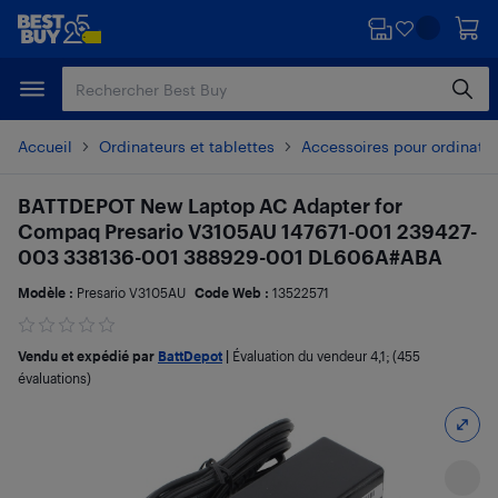
Passer
Passer
au
au
contenu
pied
principal
de
page
Accueil
Ordinateurs et tablettes
Accessoires pour ordinate
BATTDEPOT New Laptop AC Adapter for
Compaq Presario V3105AU 147671-001 239427-
003 338136-001 388929-001 DL606A#ABA
Modèle :
Presario V3105AU
Code Web :
13522571
Vendu et expédié par
BattDepot
|
Évaluation du vendeur
4,1
; (455
évaluations)