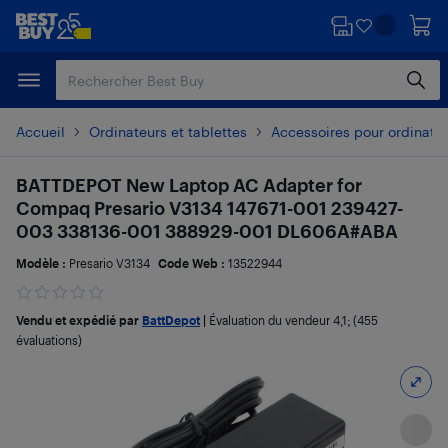
Passer
Passer
au
au
contenu
pied
principal
de
page
Accueil
Ordinateurs et tablettes
Accessoires pour ordinate
BATTDEPOT New Laptop AC Adapter for
Compaq Presario V3134 147671-001 239427-
003 338136-001 388929-001 DL606A#ABA
Modèle :
Presario V3134
Code Web :
13522944
Vendu et expédié par
BattDepot
|
Évaluation du vendeur
4,1
; (455
évaluations)