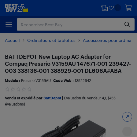
Passer
Passer
au
au
contenu
pied
principal
de
page
Accueil
Ordinateurs et tablettes
Accessoires pour ordinate
BATTDEPOT New Laptop AC Adapter for
Compaq Presario V3159AU 147671-001 239427-
003 338136-001 388929-001 DL606A#ABA
Modèle :
Presario V3159AU
Code Web :
13522642
Vendu et expédié par
BattDepot
|
Évaluation du vendeur
4,1
; (455
évaluations)