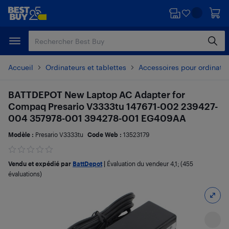
Passer
Passer
au
au
contenu
pied
principal
de
page
Accueil
Ordinateurs et tablettes
Accessoires pour ordinate
BATTDEPOT New Laptop AC Adapter for
Compaq Presario V3333tu 147671-002 239427-
004 357978-001 394278-001 EG409AA
Modèle :
Presario V3333tu
Code Web :
13523179
Vendu et expédié par
BattDepot
|
Évaluation du vendeur
4,1
; (455
évaluations)