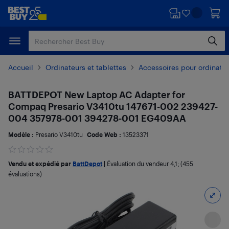
Passer
Passer
au
au
contenu
pied
principal
de
page
Accueil
Ordinateurs et tablettes
Accessoires pour ordinate
BATTDEPOT New Laptop AC Adapter for
Compaq Presario V3410tu 147671-002 239427-
004 357978-001 394278-001 EG409AA
Modèle :
Presario V3410tu
Code Web :
13523371
Vendu et expédié par
BattDepot
|
Évaluation du vendeur
4,1
; (455
évaluations)