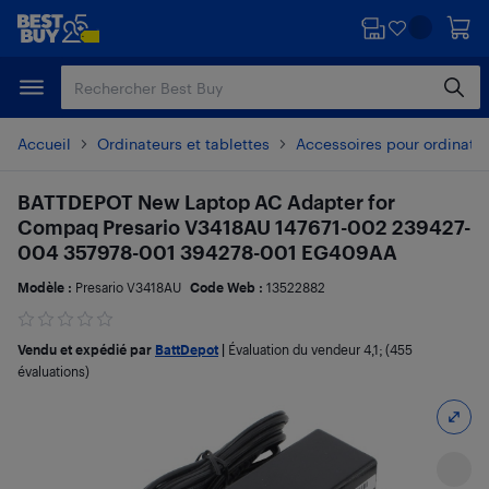
Passer
Passer
au
au
contenu
pied
principal
de
page
Accueil
Ordinateurs et tablettes
Accessoires pour ordinate
BATTDEPOT New Laptop AC Adapter for
Compaq Presario V3418AU 147671-002 239427-
004 357978-001 394278-001 EG409AA
Modèle :
Presario V3418AU
Code Web :
13522882
Vendu et expédié par
BattDepot
|
Évaluation du vendeur
4,1
; (455
évaluations)