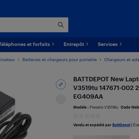
Téléphones et forfaits
Entrepôt
Services
dinateur
​Batteries et chargeurs pour portable
Chargeurs et ada
BATTDEPOT New Lapto
V3519tu 147671-002 
EG409AA
Modèle :
Presario V3519tu
Code Web
Vendu et expédié par
BattDepot
|
Éva