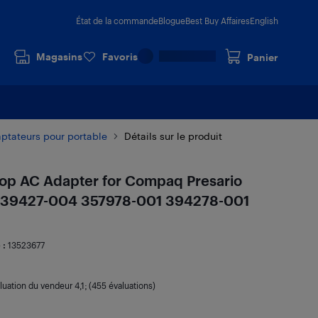
État de la commande
Blogue
Best Buy Affaires
English
Magasins
Favoris
Panier
ptateurs pour portable
Détails sur le produit
p AC Adapter for Compaq Presario
239427-004 357978-001 394278-001
 :
13523677
luation du vendeur
4,1
; (455 évaluations)