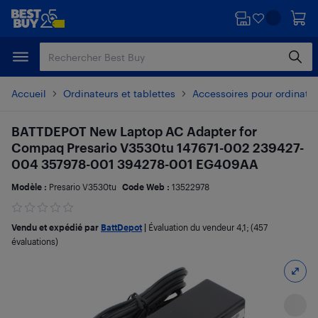
Passer
Passer
au
au
contenu
pied
principal
de
page
Accueil
Ordinateurs et tablettes
Accessoires pour ordinate
BATTDEPOT New Laptop AC Adapter for
Compaq Presario V3530tu 147671-002 239427-
004 357978-001 394278-001 EG409AA
Modèle :
Presario V3530tu
Code Web :
13522978
Vendu et expédié par
BattDepot
|
Évaluation du vendeur
4,1
; (457
évaluations)