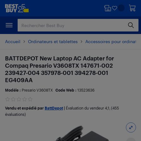
Passer
Passer
au
au
contenu
pied
principal
de
page
Accueil
Ordinateurs et tablettes
Accessoires pour ordinate
BATTDEPOT New Laptop AC Adapter for
Compaq Presario V3608TX 147671-002
239427-004 357978-001 394278-001
EG409AA
Modèle :
Presario V3608TX
Code Web :
13523636
Vendu et expédié par
BattDepot
|
Évaluation du vendeur
4,1
; (455
évaluations)