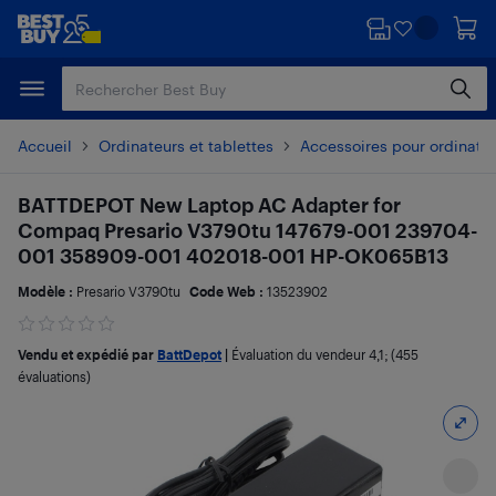
Passer
Passer
au
au
contenu
pied
principal
de
page
Accueil
Ordinateurs et tablettes
Accessoires pour ordinate
BATTDEPOT New Laptop AC Adapter for
Compaq Presario V3790tu 147679-001 239704-
001 358909-001 402018-001 HP-OK065B13
Modèle :
Presario V3790tu
Code Web :
13523902
Vendu et expédié par
BattDepot
|
Évaluation du vendeur
4,1
; (455
évaluations)