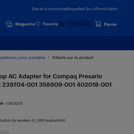
État de la commande
Blogue
Best Buy Affaires
English
Magasins
Favoris
Panier
ptateurs pour portable
Détails sur le produit
p AC Adapter for Compaq Presario
 239704-001 358909-001 402018-001
b :
13524205
luation du vendeur
4,1
; (455 évaluations)