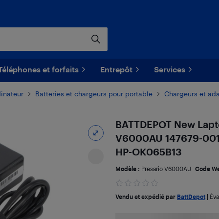
Téléphones et forfaits
Entrepôt
Services
dinateur
​Batteries et chargeurs pour portable
Chargeurs et ada
BATTDEPOT New Lapto
V6000AU 147679-001
HP-OK065B13
Modèle :
Presario V6000AU
Code We
Vendu et expédié par
BattDepot
|
Éva