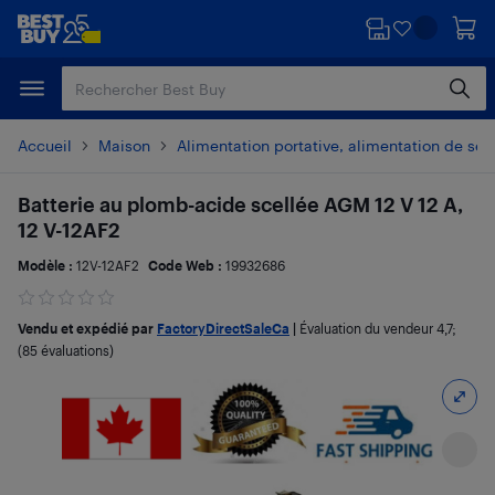
Passer
Passer
au
au
contenu
pied
principal
de
page
Accueil
Maison
Alimentation portative, alimentation de sec
Batterie au plomb-acide scellée AGM 12 V 12 A,
12 V-12AF2
Modèle :
12V-12AF2
Code Web :
19932686
Vendu et expédié par
FactoryDirectSaleCa
|
Évaluation du vendeur
4,7
;
(85 évaluations)