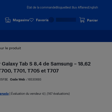
État de la commande
Blogue
Best Buy Affaires
English
Magasins
Favoris
Panier
sur le produit
ur Galaxy Tab S 8,4 de Samsung – 18,62
T700, T701, T705 et T707
05FBE
Code Web :
16530693
Canada
|
Évaluation du vendeur
4,1
; (167 évaluations)