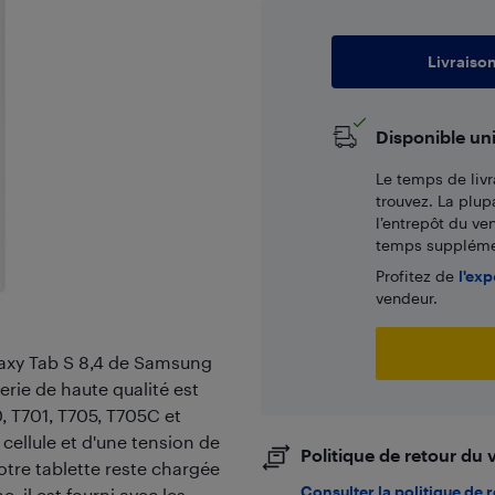
Livraiso
Disponible un
Le temps de livr
trouvez. La plup
l’entrepôt du ve
temps supplémen
Profitez de
l'exp
vendeur.
laxy Tab S 8,4 de Samsung
rie de haute qualité est
 T701, T705, T705C et
cellule et d'une tension de
Politique de retour du
votre tablette reste chargée
Consulter la politique de 
, il est fourni avec les