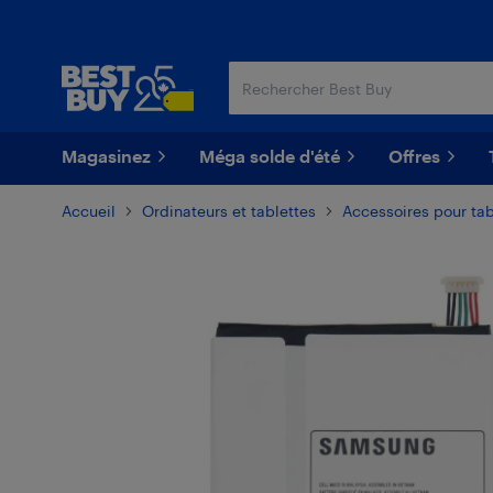
Passer
Passer
au
au
contenu
pied
principal
de
page
Magasinez
Méga solde d'été
Offres
Accueil
Ordinateurs et tablettes
Accessoires pour tab