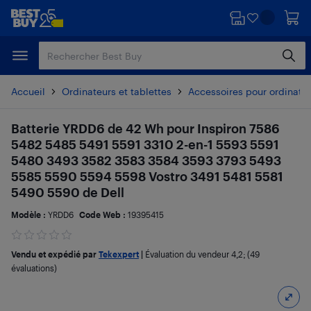
Passer
Passer
au
au
contenu
pied
principal
de
page
Accueil
Ordinateurs et tablettes
Accessoires pour ordinate
Batterie YRDD6 de 42 Wh pour Inspiron 7586
5482 5485 5491 5591 3310 2-en-1 5593 5591
5480 3493 3582 3583 3584 3593 3793 5493
5585 5590 5594 5598 Vostro 3491 5481 5581
5490 5590 de Dell
Modèle :
YRDD6
Code Web :
19395415
Vendu et expédié par
Tekexpert
|
Évaluation du vendeur
4,2
; (49
évaluations)