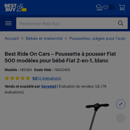
Passer
Passer
au
au
contenu
pied
principal
de
page
Accueil
Bébés et maternité
Poussettes, sièges pour l'auto e
Best Ride On Cars – Poussette à pousser Fiat
500 modèles pour bébé Fiat 2-en-1, blanc
Modèle :
185364
Code Web :
19433405
5.0
(2 évaluations)
Vendu et expédié par
Spreetail
|
Évaluation du vendeur
3,6
; (79
évaluations)