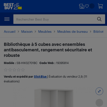
Passer
Passer
au
au
contenu
pied
principal
de
page
Accueil
Maison
Meubles
Meubles de bureau
Biblioth
Bibliothèque à 5 cubes avec ensembles
antibasculement, rangement sécuritaire et
robuste
Modèle :
SB-HW32701BC
Code Web :
19395814
Vendu et expédié par
SlickBlue
|
Évaluation du vendeur
2,9
; (11
évaluations)