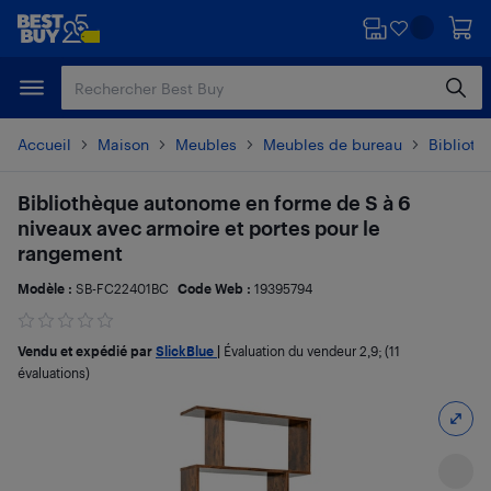
Passer
Passer
au
au
contenu
pied
principal
de
page
Accueil
Maison
Meubles
Meubles de bureau
Biblioth
Bibliothèque autonome en forme de S à 6
niveaux avec armoire et portes pour le
rangement
Modèle :
SB-FC22401BC
Code Web :
19395794
Vendu et expédié par
SlickBlue
|
Évaluation du vendeur
2,9
; (11
évaluations)