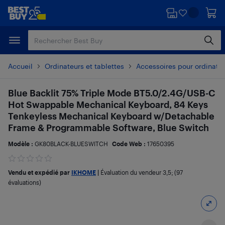
Passer
Passer
au
au
contenu
pied
principal
de
page
Accueil
Ordinateurs et tablettes
Accessoires pour ordinate
Blue Backlit 75% Triple Mode BT5.0/2.4G/USB-C
Hot Swappable Mechanical Keyboard, 84 Keys
Tenkeyless Mechanical Keyboard w/Detachable
Frame & Programmable Software, Blue Switch
Modèle :
GK80BLACK-BLUESWITCH
Code Web :
17650395
Vendu et expédié par
IKHOME
|
Évaluation du vendeur
3,5
; (97
évaluations)