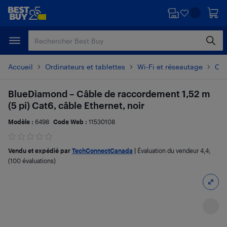
Passer
Passer
au
au
contenu
pied
principal
de
page
Accueil
Ordinateurs et tablettes
Wi-Fi et réseautage
Câb
BlueDiamond – Câble de raccordement 1,52 m
(5 pi) Cat6, câble Ethernet, noir
Modèle :
6498
Code Web :
11530108
Vendu et expédié par
TechConnectCanada
|
Évaluation du vendeur
4,4
;
(100 évaluations)